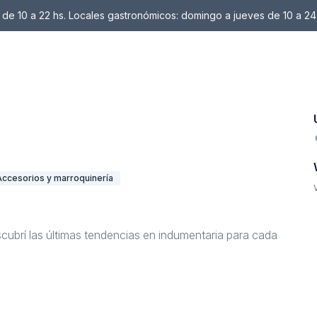
de 10 a 22 hs. Locales gastronómicos: domingo a jueves de 10 a 24
Accesorios y marroquinería
cubrí las últimas tendencias en indumentaria para cada