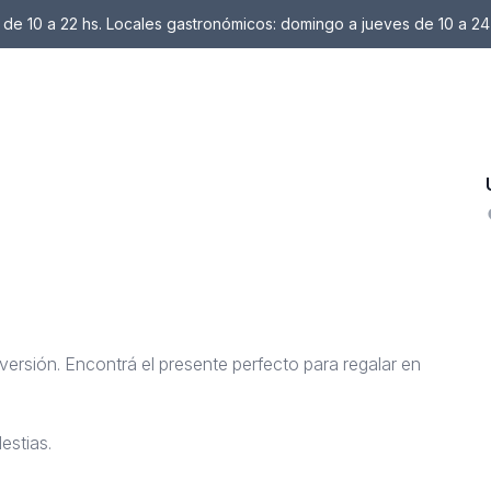
de 10 a 22 hs. Locales gastronómicos: domingo a jueves de 10 a 24
versión. Encontrá el presente perfecto para regalar en
estias.