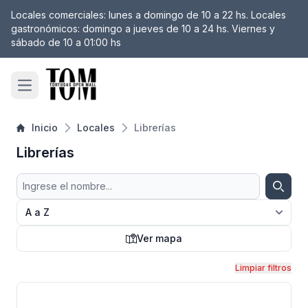
Locales comerciales: lunes a domingo de 10 a 22 hs. Locales
 filtro
gastronómicos: domingo a jueves de 10 a 24 hs. Viernes y
sábado de 10 a 01:00 hs
Open main menu
Inicio
Locales
Librerías
Librerías
Buscar
Busca
Ver mapa
Mapa
Limpiar filtros