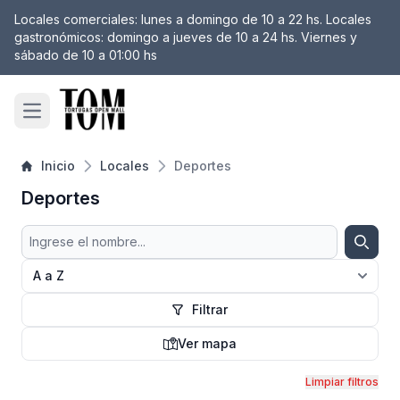
Locales comerciales: lunes a domingo de 10 a 22 hs. Locales
 filtro
gastronómicos: domingo a jueves de 10 a 24 hs. Viernes y
sábado de 10 a 01:00 hs
Open main menu
Inicio
Locales
Deportes
Deportes
Buscar
Busca
Filtrar
Ver mapa
Mapa
Limpiar filtros