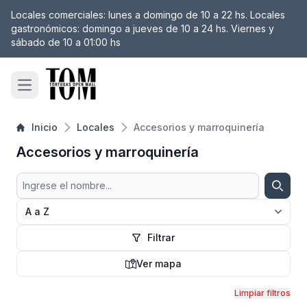
Locales comerciales: lunes a domingo de 10 a 22 hs. Locales
 filtro
gastronómicos: domingo a jueves de 10 a 24 hs. Viernes y
sábado de 10 a 01:00 hs
Open main menu
Inicio
Locales
Accesorios y marroquinería
Accesorios y marroquinería
Buscar
Busca
Filtrar
Ver mapa
Mapa
Limpiar filtros